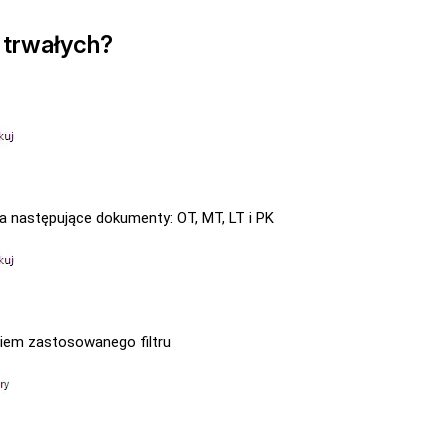
 trwałych?
następujące dokumenty: OT, MT, LT i PK
iem zastosowanego filtru