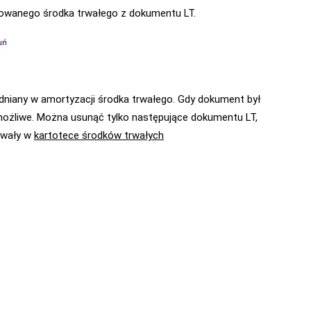
dowanego środka trwałego z dokumentu LT.
ędniany w amortyzacji środka trwałego. Gdy dokument był
t możliwe. Można usunąć tylko następujące dokumentu LT,
rwały w
kartotece środków trwałych