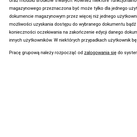
oraz modułu środków trwałych. Również niektóre funkcjonalno
magazynowego przeznaczona być może tylko dla jednego użyt
dokumencie magazynowym przez więcej niż jednego użytkownik
możliwości uzyskania dostępu do wybranego dokumentu bądź 
konieczności oczekiwania na zakończenie edycji danego dokum
innych użytkowników. W niektórych przypadkach użytkownik bę
Pracę grupową należy rozpocząć od
zalogowania się
do syste