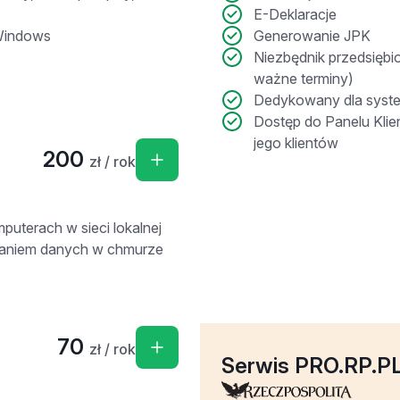
E-Deklaracje
Windows
Generowanie JPK
Niezbędnik przedsiębi
ważne terminy)
Dedykowany dla sys
Dostęp do Panelu Klie
jego klientów
S
200
zł / rok
puterach w sieci lokalnej
waniem danych w chmurze
70
zł / rok
Serwis PRO.RP.P