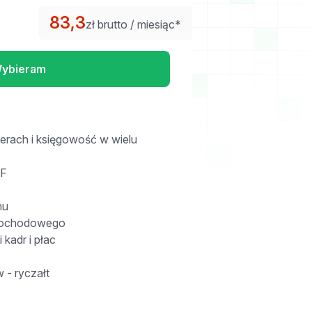
83,3
zł brutto / miesiąc*
ybieram
erach i księgowość w wielu
eF
nu
 dochodowego
kadr i płac
 - ryczałt