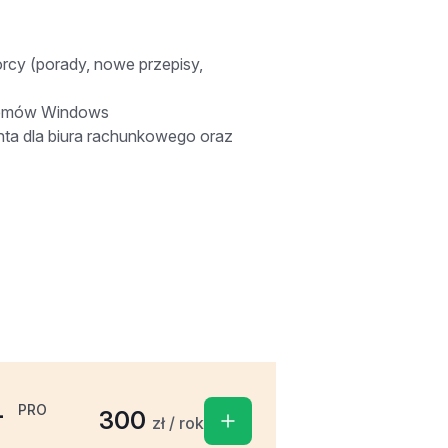
orcy (porady, nowe przepisy,
temów Windows
nta dla biura rachunkowego oraz
L
PRO
300
zł / rok