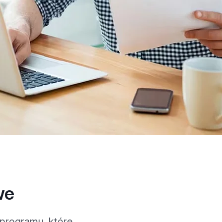
we
 programu, które