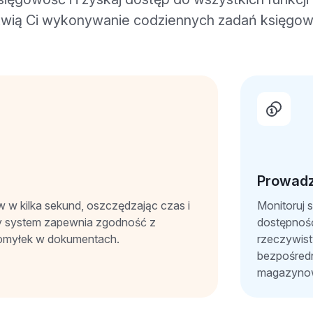
twią Ci wykonywanie codziennych zadań księgo
Prowad
ów w kilka sekund, oszczędzając czas i
Monitoruj 
y system zapewnia zgodność z
dostępnoś
 pomyłek w dokumentach.
rzeczywist
bezpośred
magazyno