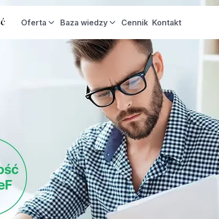
Oferta
Baza wiedzy
Cennik
Kontakt
 koszyka.
skontaktuj się z nami celem wyjaśnienia problemu.