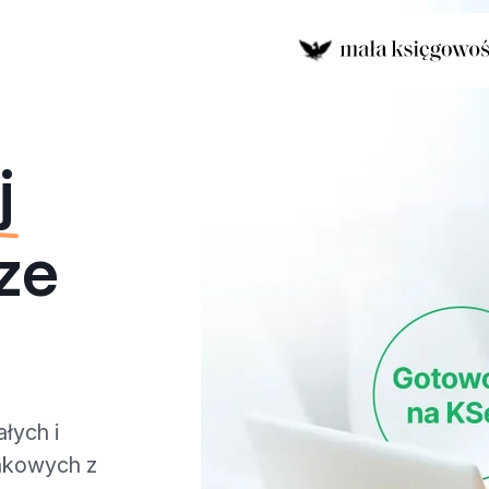
Błąd dodania produktu do
Spróbuj jeszcze raz lub 
j
rze
łych i
unkowych z