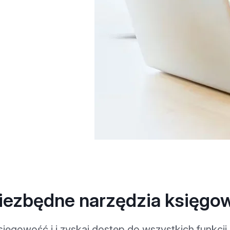
iezbędne narzędzia księgo
ięgowość i i zyskaj dostęp do wszystkich funkcji