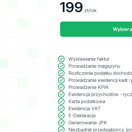
199
zł/rok
Wybier
Wystawianie faktur
Prowadzanie magazynu
Rozliczenie podatku docho
Prowadzanie ewidencji kadr i 
Prowadzenie KPiR
Ewidencja przychodów - rycz
Karta podatkowa
Ewidencja VAT
E-Deklaracje
Generowanie JPK
Niezbędnik przedsiębiorcy (p