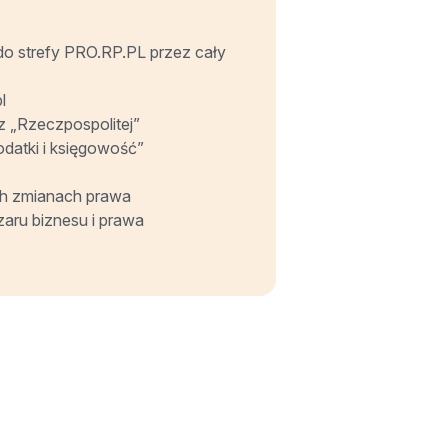
do strefy PRO.RP.PL przez cały
l
 z „Rzeczpospolitej”
odatki i księgowość”
h zmianach prawa
zaru biznesu i prawa