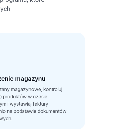
wych
zenie magazynu
stany magazynowe, kontroluj
ć produktów w czasie
ym i wystawiaj faktury
nio na podstawie dokumentów
wych.