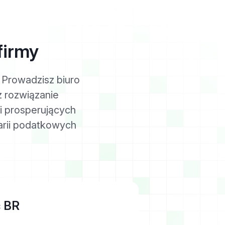
firmy
 Prowadzisz biuro
z rozwiązanie
i prosperujących
arii podatkowych
ć BR