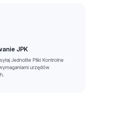
anie JPK
yłaj Jednolite Pliki Kontrolne
 wymaganiami urzędów
h.