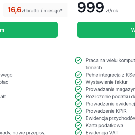
999
16,6
zł brutto / miesiąc*
zł/rok
am
W
Praca na wielu komput
firmach
dowego
Pełna integracja z KS
płac
Wystawianie faktur
Prowadzanie magazy
ałt
Rozliczenie podatku
Prowadzanie ewidencji 
Prowadzenie KPiR
Ewidencja przychodów
Karta podatkowa
orady, nowe przepisy,
Ewidencja VAT