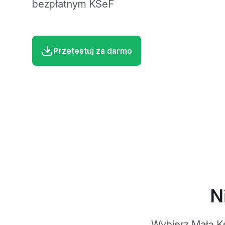
bezpłatnym KSeF
Przetestuj za darmo
N
Wybierz Małą Ks