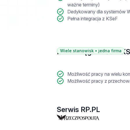
ważne terminy)
Dedykowany dla systemów 
Pełna integracja z KSeF
Mała księgowość MK
Wiele stanowisk • jedna firma
Możliwość pracy na wielu kom
Możliwość pracy z przecho
Serwis RP.PL