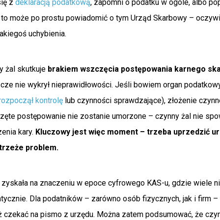
się z
deklaracją podatkową
, zapomni o podatku w ogóle, albo po
 to może po prostu powiadomić o tym Urząd Skarbowy – oczywiś
jakiegoś uchybienia.
y żal skutkuje
brakiem wszczęcia postępowania karnego s
cze nie wykrył nieprawidłowości. Jeśli bowiem organ podatkowy
rozpoczął kontrolę
lub czynności sprawdzające), złożenie czynn
zęte postępowanie nie zostanie umorzone – czynny żal nie s
enia kary.
Kluczowy jest więc moment – trzeba uprzedzić ur
trzeże problem.
ie zyskała na znaczeniu w epoce cyfrowego KAS-u, gdzie wiele n
ycznie. Dla podatników – zarówno osób fizycznych, jak i firm – 
ż czekać na pismo z urzędu. Można zatem podsumować, że czynn