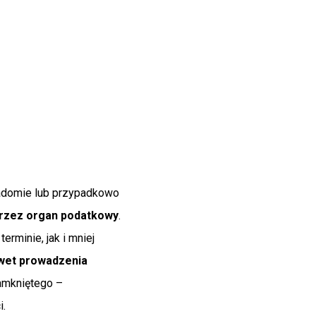
adomie lub przypadkowo
 przez organ podatkowy
.
terminie, jak i mniej
awet prowadzenia
amkniętego –
i.