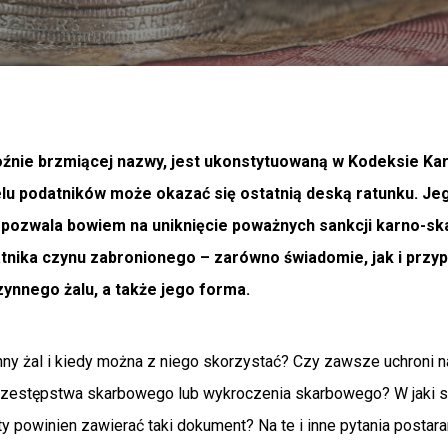
oźnie brzmiącej nazwy, jest ukonstytuowaną w Kodeksie 
wielu podatników może okazać się ostatnią deską ratunku. Je
ozwala bowiem na uniknięcie poważnych sankcji karno-s
tnika czynu zabronionego – zarówno świadomie, jak i przyp
zynnego żalu, a także jego forma.
ny żal i kiedy można z niego skorzystać? Czy zawsze uchroni n
przestępstwa skarbowego lub wykroczenia skarbowego? W jaki
nty powinien zawierać taki dokument? Na te i inne pytania post