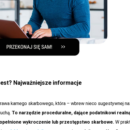
 jest? Najważniejsze informacje
 prawa karnego skarbowego, która – wbrew nieco sugestywnej na
ruchą.
To narzędzie proceduralne, dające podatnikowi realną
popełnione wykroczenie lub przestępstwo skarbowe.
W prakt