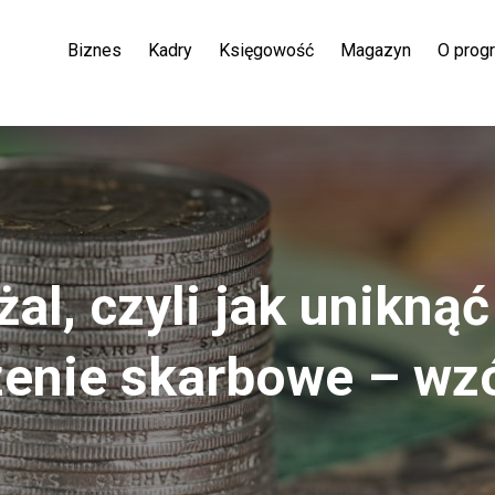
Biznes
Kadry
Księgowość
Magazyn
O prog
al, czyli jak uniknąć
enie skarbowe – wz