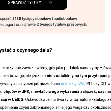
ystać z czynnego żalu?
 skorzystać zawsze wtedy, gdy jako podatnik naruszymy – świ
o skarbowego, ale jeszcze
nie zostaliśmy na tym przyłapani
zywistych uchybień jak niezłożenie
deklaracji VAT
, PIT czy CIT w 
ad
błędów w JPK, niewłaściwego wykazania zaliczek, czy n
racji w CEIDG.
Ustawodawca nie tworzy w tej materii katalogu z
popełnienia czynu zabronionego, a nie jego waga czy okolicznośc