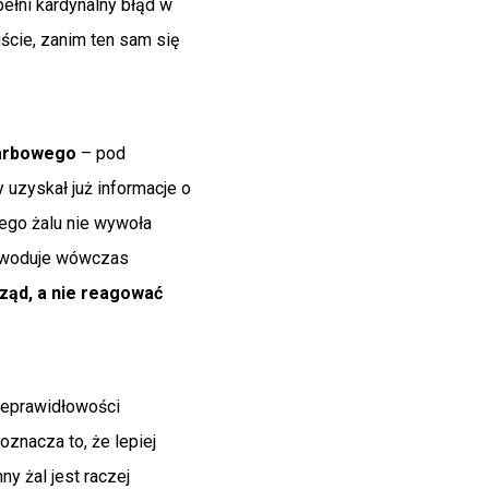
pełni kardynalny błąd w
cie, zanim ten sam się
karbowego
– pod
 uzyskał już informacje o
ego żalu nie wywoła
powoduje wówczas
ząd, a nie reagować
ieprawidłowości
oznacza to, że lepiej
y żal jest raczej