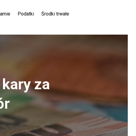
ramie
Podatki
Środki trwałe
 kary za
ór