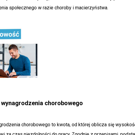
enia społecznego w razie choroby i macierzyństwa.
 wynagrodzenia chorobowego
odzenia chorobowego to kwota, od której oblicza się wysokoś
i za czas niezdolności do pracy. Zgodnie z przepisami, podst