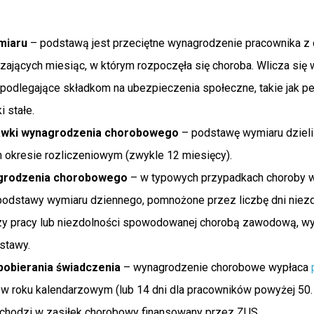
miaru
– podstawą jest przeciętne wynagrodzenie pracownika z 
ających miesiąc, w którym rozpoczęła się choroba. Wlicza się 
 podlegające składkom na ubezpieczenia społeczne, takie jak p
 stałe.
tawki wynagrodzenia chorobowego
– podstawę wymiaru dzieli 
okresie rozliczeniowym (zwykle 12 miesięcy).
agrodzenia chorobowego
– w typowych przypadkach choroby 
dstawy wymiaru dziennego, pomnożone przez liczbę dni niezd
y pracy lub niezdolności spowodowanej chorobą zawodową, w
stawy.
pobierania świadczenia
– wynagrodzenie chorobowe wypłaca
w roku kalendarzowym (lub 14 dni dla pracowników powyżej 50. r
chodzi w zasiłek chorobowy finansowany przez ZUS.