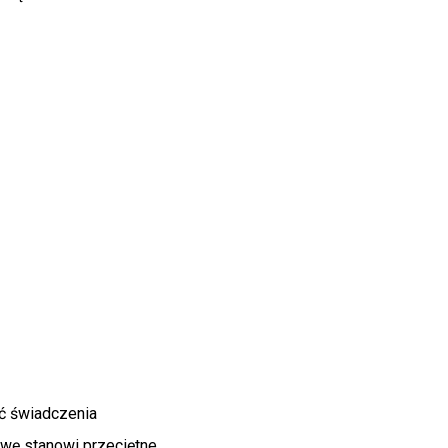
ć świadczenia
awę stanowi przeciętne