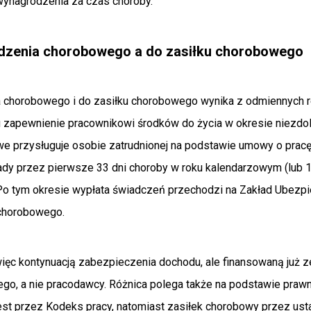
ynagrodzenia za czas choroby.
dzenia chorobowego a do zasiłku chorobowego
chorobowego i do zasiłku chorobowego wynika z odmiennych re
u zapewnienie pracownikowi środków do życia w okresie niezdol
 przysługuje osobie zatrudnionej na podstawie umowy o pracę 
dy przez pierwsze 33 dni choroby w roku kalendarzowym (lub 
. Po tym okresie wypłata świadczeń przechodzi na Zakład Ubezp
 chorobowego.
więc kontynuacją zabezpieczenia dochodu, ale finansowaną już 
go, a nie pracodawcy. Różnica polega także na podstawie praw
st przez Kodeks pracy, natomiast zasiłek chorobowy przez us