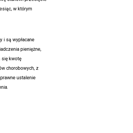
esiąc, w którym
ły i są wypłacane
iadczenia pieniężne,
 się kwotę
ów chorobowych, z
prawne ustalenie
nia.