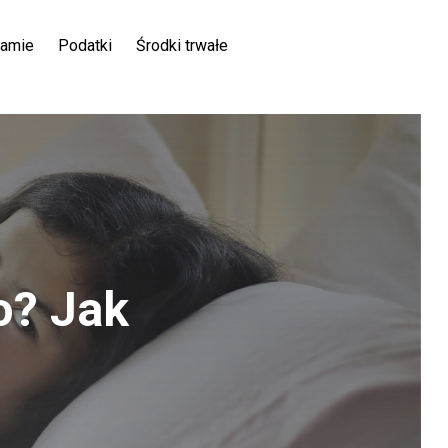
ramie
Podatki
Środki trwałe
o? Jak
?