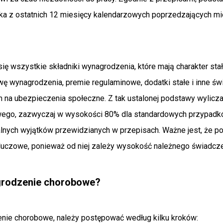
a z ostatnich 12 miesięcy kalendarzowych poprzedzających mi
ię wszystkie składniki wynagrodzenia, które mają charakter sta
awę wynagrodzenia, premie regulaminowe, dodatki stałe i inne św
 na ubezpieczenia społeczne. Z tak ustalonej podstawy wylicza
ego, zazwyczaj w wysokości 80% dla standardowych przypadk
nych wyjątków przewidzianych w przepisach. Ważne jest, że po
luczowe, ponieważ od niej zależy wysokość należnego świadcze
grodzenie chorobowe?
nie chorobowe, należy postępować według kilku kroków: