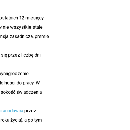
ostatnich 12 miesięcy
w nie wszystkie stałe
ensja zasadnicza, premie
się przez liczbę dni
wynagrodzenie
olności do pracy. W
ysokość świadczenia
pracodawca
przez
oku życia), a po tym