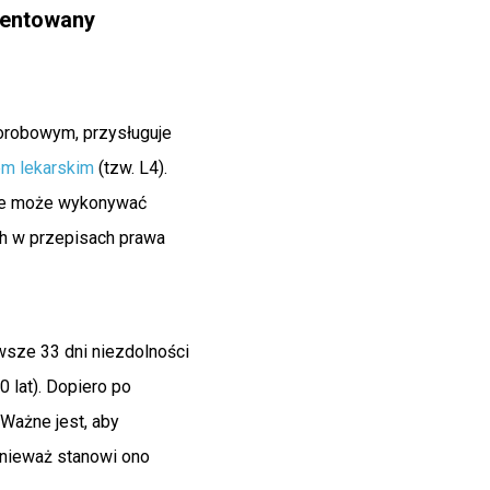
mentowany
orobowym, przysługuje
em lekarskim
(tzw. L4).
 nie może wykonywać
h w przepisach prawa
sze 33 dni niezdolności
 lat). Dopiero po
Ważne jest, aby
nieważ stanowi ono