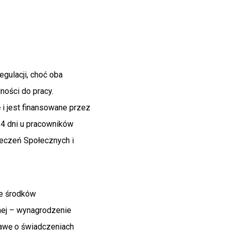
gulacji, choć oba
ności do pracy.
i jest finansowane przez
14 dni u pracowników
ieczeń Społecznych i
ze środków
nej – wynagrodzenie
tawę o świadczeniach