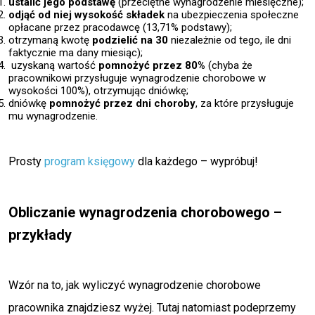
ustalić jego podstawę
(przeciętne wynagrodzenie miesięczne);
odjąć od niej wysokość składek
na ubezpieczenia społeczne
opłacane przez pracodawcę (13,71% podstawy);
otrzymaną kwotę
podzielić na 30
niezależnie od tego, ile dni
faktycznie ma dany miesiąc);
uzyskaną wartość
pomnożyć przez 80%
(chyba że
pracownikowi przysługuje wynagrodzenie chorobowe w
wysokości 100%), otrzymując dniówkę;
dniówkę
pomnożyć przez dni choroby
, za które przysługuje
mu wynagrodzenie.
Prosty
program księgowy
dla każdego – wypróbuj!
Obliczanie wynagrodzenia chorobowego –
przykłady
Wzór na to, jak wyliczyć wynagrodzenie chorobowe
pracownika znajdziesz wyżej. Tutaj natomiast podeprzemy