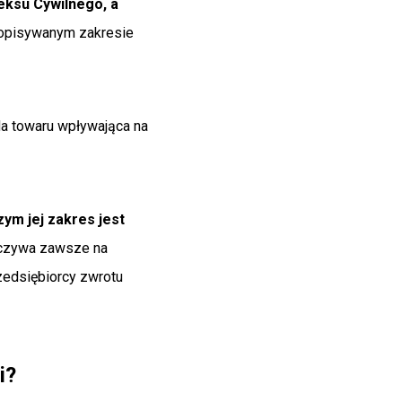
eksu Cywilnego, a
 opisywanym zakresie
a towaru wpływająca na
ym jej zakres jest
oczywa zawsze na
zedsiębiorcy zwrotu
i?