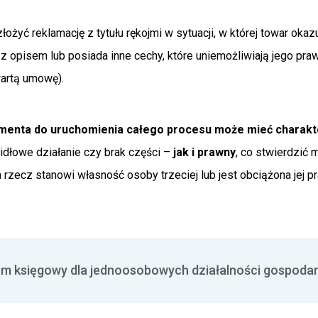
żyć reklamację z tytułu rękojmi w sytuacji, w której towar okazu
z opisem lub posiada inne cechy, które uniemożliwiają jego pr
artą umowę).
menta do uruchomienia całego procesu może mieć charakt
idłowe działanie czy brak części –
jak i prawny
, co stwierdzić 
zecz stanowi własność osoby trzeciej lub jest obciążona jej p
m księgowy dla jednoosobowych działalności gospoda