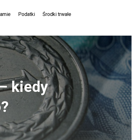
ramie
Podatki
Środki trwałe
– kiedy
o?