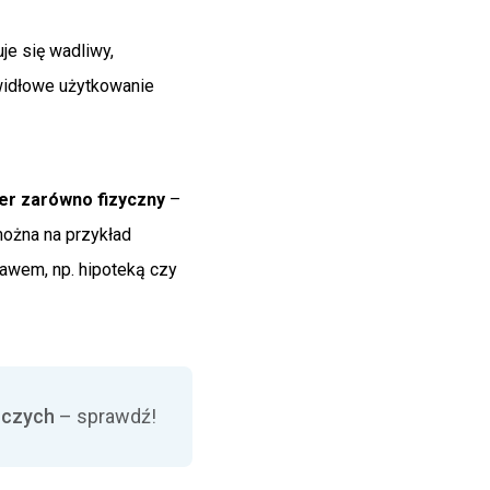
je się wadliwy,
awidłowe użytkowanie
er zarówno fizyczny
–
można na przykład
rawem, np. hipoteką czy
rczych
– sprawdź!