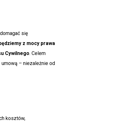
 domagać się
będziemy z mocy prawa
su Cywilnego
. Celem
z umową – niezależnie od
ych kosztów,