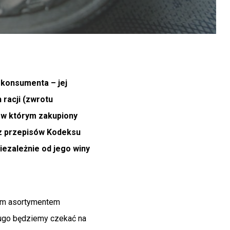
 konsumenta – jej
 racji (zwrotu
, w którym zakupiony
 z przepisów Kodeksu
iezależnie od jego winy
akim asortymentem
ługo będziemy czekać na