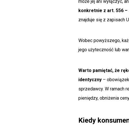
może jej ani wyłączyć, an
konkretnie z art. 556 –
znajduje się z zapisach
Wobec powyższego, każd
jego użyteczność lub wart
Warto pamiętać, że ręk
identyczny
– obowiązek 
sprzedawcy. W ramach re
pieniędzy, obniżenia cen
Kiedy konsument