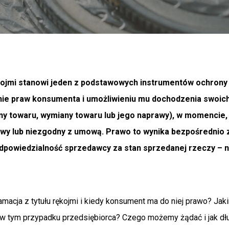
ękojmi stanowi jeden z podstawowych instrumentów ochrony
nie praw konsumenta i umożliwieniu mu dochodzenia swoich
eny towaru, wymiany towaru lub jego naprawy), w momencie
liwy lub niezgodny z umową. Prawo to wynika bezpośrednio
dpowiedzialność sprzedawcy za stan sprzedanej rzeczy – n
amacja z tytułu rękojmi i kiedy konsument ma do niej prawo? J
w tym przypadku przedsiębiorca? Czego możemy żądać i jak d