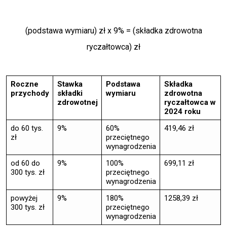
(podstawa wymiaru) zł x 9% = (składka zdrowotna
ryczałtowca) zł
Roczne
Stawka
Podstawa
Składka
przychody
składki
wymiaru
zdrowotna
zdrowotnej
ryczałtowca w
2024 roku
do 60 tys.
9%
60%
419,46 zł
zł
przeciętnego
wynagrodzenia
od 60 do
9%
100%
699,11 zł
300 tys. zł
przeciętnego
wynagrodzenia
powyżej
9%
180%
1258,39 zł
300 tys. zł
przeciętnego
wynagrodzenia