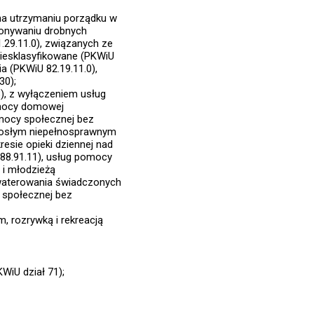
na utrzymaniu porządku w
ykonywaniu drobnych
1.29.11.0), związanych ze
niesklasyfikowane (PKWiU
ia (PKWiU 82.19.11.0),
30);
), z wyłączeniem usług
omocy domowej
mocy społecznej bez
rosłym niepełnosprawnym
esie opieki dziennej nad
88.91.11), usług pomocy
 i młodzieżą
kwaterowania świadczonych
 społecznej bez
, rozrywką i rekreacją
KWiU dział 71);