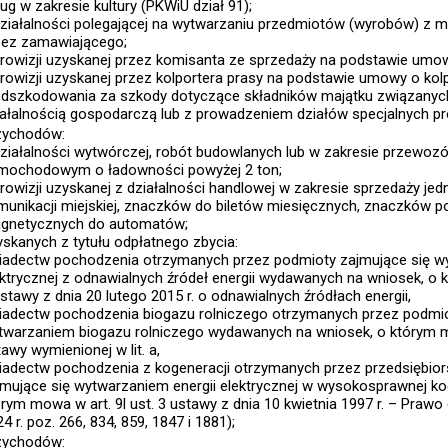
ug w zakresie kultury (PKWiU dział 91);
działalności polegającej na wytwarzaniu przedmiotów (wyrobów) z 
zez zamawiającego;
prowizji uzyskanej przez komisanta ze sprzedaży na podstawie umo
prowizji uzyskanej przez kolportera prasy na podstawie umowy o kolp
odszkodowania za szkody dotyczące składników majątku związany
iałalnością gospodarczą lub z prowadzeniem działów specjalnych prod
zychodów:
działalności wytwórczej, robót budowlanych lub w zakresie przewo
mochodowym o ładowności powyżej 2 ton;
prowizji uzyskanej z działalności handlowej w zakresie sprzedaży je
munikacji miejskiej, znaczków do biletów miesięcznych, znaczków p
gnetycznych do automatów;
yskanych z tytułu odpłatnego zbycia:
iadectw pochodzenia otrzymanych przez podmioty zajmujące się wy
ektrycznej z odnawialnych źródeł energii wydawanych na wniosek, o 
stawy z dnia 20 lutego 2015 r. o odnawialnych źródłach energii,
iadectw pochodzenia biogazu rolniczego otrzymanych przez podmio
twarzaniem biogazu rolniczego wydawanych na wniosek, o którym mo
awy wymienionej w lit. a,
iadectw pochodzenia z kogeneracji otrzymanych przez przedsiębio
jmujące się wytwarzaniem energii elektrycznej w wysokosprawnej ko
rym mowa w art. 9l ust. 3 ustawy z dnia 10 kwietnia 1997 r. – Prawo 
4 r. poz. 266, 834, 859, 1847 i 1881);
zychodów: