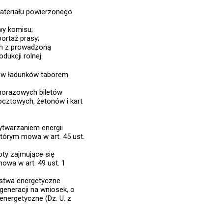
materiału powierzonego
wy komisu;
ortaż prasy;
ch z prowadzoną
ukcji rolnej.
zów ładunków taborem
dnorazowych biletów
ocztowych, żetonów i kart
twarzaniem energii
którym mowa w art. 45 ust.
ty zajmujące się
wa w art. 49 ust. 1
rstwa energetyczne
generacji na wniosek, o
energetyczne (Dz. U. z