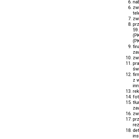
na
zw
tel
zw
pr
59.
(PK
(P
fi
za
zw
pr
św
fi
z 
in
rek
fo
tł
za
zw
pr
rez
de
in