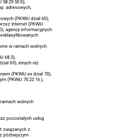
58.29.50.0);
np. adresowych,
wych (PKWiU dział 60);
przez Internet (PKWiU
0), agencji informacyjnych
niesklasyfikowanych
czone w ramach wolnych
U 68.3);
ał 69), innych niż
niem (PKWiU ex dział 70),
ym (PKWiU 70.22.16.),
w ramach wolnych
raz pozostałych usług
ót związanych z
z późniejszym