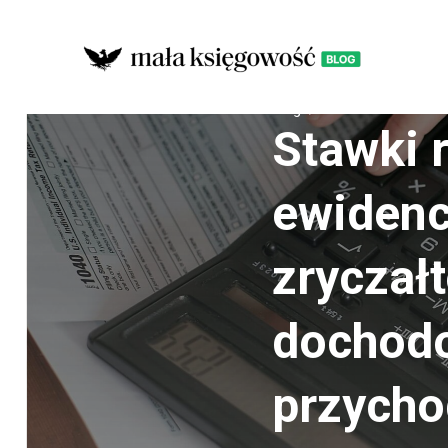
Blog
Podatki
Stawki 
ewidenc
zryczał
dochodo
przycho