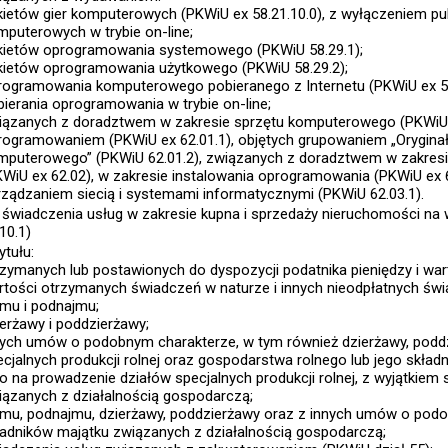
kietów gier komputerowych (PKWiU ex 58.21.10.0), z wyłączeniem pub
mputerowych w trybie on-line;
kietów oprogramowania systemowego (PKWiU 58.29.1);
kietów oprogramowania użytkowego (PKWiU 58.29.2);
rogramowania komputerowego pobieranego z Internetu (PKWiU ex 58
bierania oprogramowania w trybie on-line;
iązanych z doradztwem w zakresie sprzętu komputerowego (PKWiU 6
rogramowaniem (PKWiU ex 62.01.1), objętych grupowaniem „Orygin
mputerowego” (PKWiU 62.01.2), związanych z doradztwem w zakres
KWiU ex 62.02), w zakresie instalowania oprogramowania (PKWiU ex 6
rządzaniem siecią i systemami informatycznymi (PKWiU 62.03.1).
 świadczenia usług w zakresie kupna i sprzedaży nieruchomości na
10.1)
ytułu:
rzymanych lub postawionych do dyspozycji podatnika pieniędzy i war
rtości otrzymanych świadczeń w naturze i innych nieodpłatnych świ
jmu i podnajmu;
ierżawy i poddzierżawy;
nych umów o podobnym charakterze, w tym również dzierżawy, podd
cjalnych produkcji rolnej oraz gospodarstwa rolnego lub jego składn
bo na prowadzenie działów specjalnych produkcji rolnej, z wyjątkiem
iązanych z działalnością gospodarczą;
jmu, podnajmu, dzierżawy, poddzierżawy oraz z innych umów o pod
ładników majątku związanych z działalnością gospodarczą;