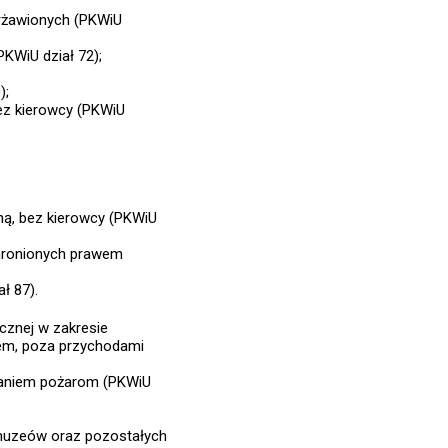
erżawionych (PKWiU
KWiU dział 72);
);
ez kierowcy (PKWiU
ą, bez kierowcy (PKWiU
chronionych prawem
ł 87).
cznej w zakresie
iem, poza przychodami
ganiem pożarom (PKWiU
, muzeów oraz pozostałych