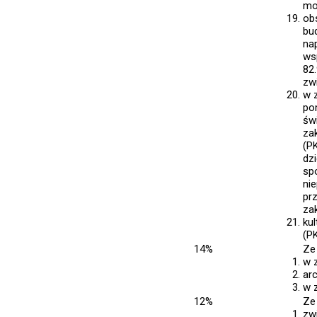
mo
ob
bu
na
ws
82.
zw
w 
po
św
za
(P
dz
sp
ni
pr
za
ku
(PK
14%
Ze
w z
arc
w 
12%
Ze
zw