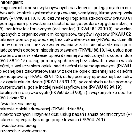
nitoringiem;
sługi nieruchomości wykonywanych na zlecenie, polegających m.in. 
dynkach, kontroli systemów ogrzewania, wentylacji, klimatyzacji, w
praw (PKWiU 81.10.10.0), dezynfekcji i tępienia szkodników (PKWiU 8
pomaganiem prowadzenia działalności gospodarczej, gdzie indziej 
9), centrów telefonicznych (call center) (PKWiU 82.20.10.0), powielan
iązanych z organizowaniem kongresów, targów i wystaw (PKWiU 82.
zakresie pomocy społecznej bez zakwaterowania (PKWiU ex dział 88
mocy społecznej bez zakwaterowania w zakresie odwiedzania i p
iadczonych osobom niepełnosprawnym (PKWiU 88.10.14), usług po
kwaterowania w zakresie opieki dziennej świadczonych osobom do
KWiU 88.10.15), usług pomocy społecznej bez zakwaterowania w zakr
iećmi, z wyłączeniem opieki nad dziećmi niepełnosprawnymi (PKWiU 
ołecznej bez zakwaterowania w zakresie opieki dziennej nad dziećmi
epełnosprawną (PKWiU 88.91.12), usług pomocy społecznej bez za
zez opiekunki do dzieci (PKWiU 88.91.13), pozostałych usług pomocy
kwaterowania, gdzie indziej niesklasyfikowane (PKWiU 88.99.19);
lturalnych i rozrywkowych (PKWiU dział 90), z) związanych ze sportem
WiU dział 93).
 świadczenia usług:
akresie opieki zdrowotnej (PKWiU dział 86);
hitektonicznych i inżynierskich; usług badań i analiz technicznych (P
zakresie specjalistycznego projektowania (PKWiU 74.1).
 świadczenia usług:
iązanych z wydawaniem: