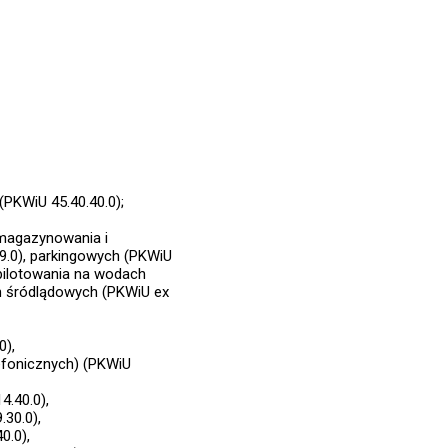
(PKWiU 45.40.40.0);
 magazynowania i
.0), parkingowych (PKWiU
, pilotowania na wodach
ch śródlądowych (PKWiU ex
0),
lefonicznych) (PKWiU
.40.0),
30.0),
0.0),