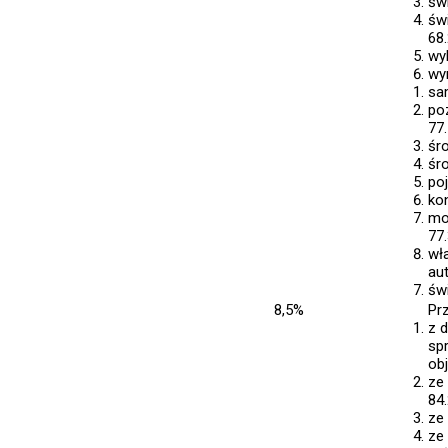
św
św
68.
wy
wy
sa
po
77.
śr
śr
po
ko
mo
77.
wł
au
św
8,5%
Pr
z 
sp
obj
ze
84.
ze
ze