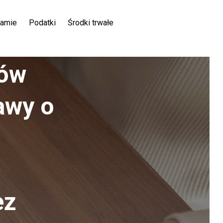
ramie
Podatki
Środki trwałe
dów
awy o
ez