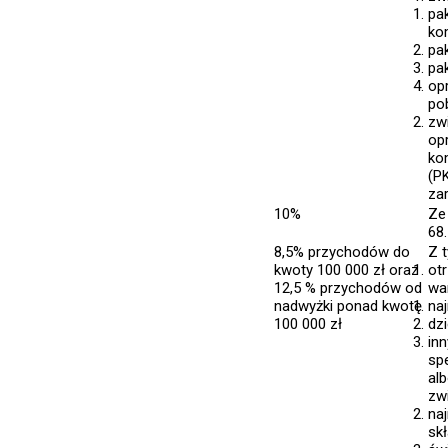
pa
ko
pa
pa
op
po
zw
op
ko
(P
za
10%
Ze
68.
8,5% przychodów do
Z t
kwoty 100 000 zł oraz
ot
12,5 % przychodów od
wa
nadwyżki ponad kwotę
na
100 000 zł
dz
in
spe
al
zw
na
sk