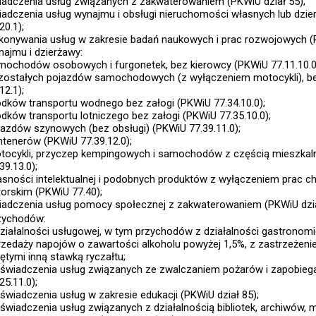
iadczenia usług związanych z zakwaterowaniem (PKWiU dział 55);
iadczenia usług wynajmu i obsługi nieruchomości własnych lub dzi
20.1);
konywania usług w zakresie badań naukowych i prac rozwojowych (P
najmu i dzierżawy:
mochodów osobowych i furgonetek, bez kierowcy (PKWiU 77.11.10.0
zostałych pojazdów samochodowych (z wyłączeniem motocykli), b
12.1);
odków transportu wodnego bez załogi (PKWiU 77.34.10.0);
odków transportu lotniczego bez załogi (PKWiU 77.35.10.0);
jazdów szynowych (bez obsługi) (PKWiU 77.39.11.0);
ntenerów (PKWiU 77.39.12.0);
tocykli, przyczep kempingowych i samochodów z częścią mieszkaln
39.13.0);
asności intelektualnej i podobnych produktów z wyłączeniem prac 
torskim (PKWiU 77.40);
iadczenia usług pomocy społecznej z zakwaterowaniem (PKWiU dzia
zychodów:
działalności usługowej, w tym przychodów z działalności gastronomi
rzedaży napojów o zawartości alkoholu powyżej 1,5%, z zastrzeżen
ętymi inną stawką ryczałtu;
 świadczenia usług związanych ze zwalczaniem pożarów i zapobie
25.11.0);
 świadczenia usług w zakresie edukacji (PKWiU dział 85);
 świadczenia usług związanych z działalnością bibliotek, archiwów