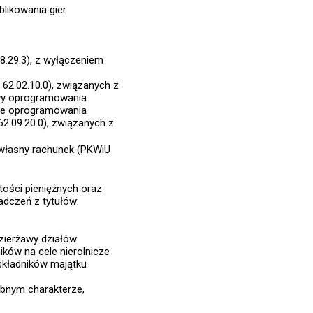
likowania gier
.29.3), z wyłączeniem
2.02.10.0), związanych z
ały oprogramowania
ie oprogramowania
2.09.20.0), związanych z
 własny rachunek (PKWiU
tości pieniężnych oraz
adczeń z tytułów:
zierżawy działów
ików na cele nierolnicze
 składników majątku
obnym charakterze,