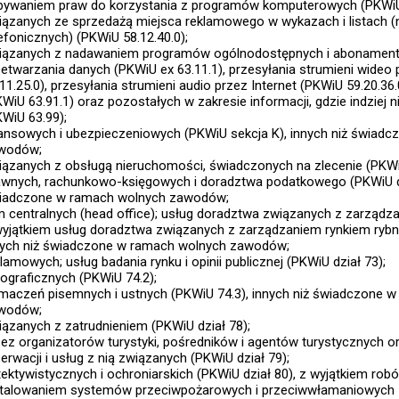
bywaniem praw do korzystania z programów komputerowych (PKWiU 
iązanych ze sprzedażą miejsca reklamowego w wykazach i listach (
efonicznych) (PKWiU 58.12.40.0);
iązanych z nadawaniem programów ogólnodostępnych i abonamento
zetwarzania danych (PKWiU ex 63.11.1), przesyłania strumieni wideo 
11.25.0), przesyłania strumieni audio przez Internet (PKWiU 59.20.36.
WiU 63.91.1) oraz pozostałych w zakresie informacji, gdzie indziej 
KWiU 63.99);
nansowych i ubezpieczeniowych (PKWiU sekcja K), innych niż świad
wodów;
iązanych z obsługą nieruchomości, świadczonych na zlecenie (PKWi
awnych, rachunkowo-księgowych i doradztwa podatkowego (PKWiU dzi
iadczone w ramach wolnych zawodów;
rm centralnych (head office); usług doradztwa związanych z zarządza
wyjątkiem usług doradztwa związanych z zarządzaniem rynkiem rybn
nych niż świadczone w ramach wolnych zawodów;
lamowych; usług badania rynku i opinii publicznej (PKWiU dział 73);
tograficznych (PKWiU 74.2);
umaczeń pisemnych i ustnych (PKWiU 74.3), innych niż świadczone 
wodów;
iązanych z zatrudnieniem (PKWiU dział 78);
zez organizatorów turystyki, pośredników i agentów turystycznych o
erwacji i usług z nią związanych (PKWiU dział 79);
tektywistycznych i ochroniarskich (PKWiU dział 80), z wyjątkiem rob
stalowaniem systemów przeciwpożarowych i przeciwwłamaniowych 