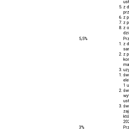
usł
z 
pr
z 
z 
z 
dz
5,5%
Pr
z 
sa
z 
ko
ma
uz
św
el
1 u
św
wy
ust
św
za
któ
202
3%
Pr