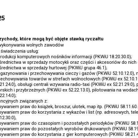
25
zychody, które mogą być objęte stawką ryczałtu
wykonywania wolnych zawodów
 świadczenia usług:
produkcji komputerowych nośników informacji (PKWiU 18.20.30.0);
średnictwa w sprzedaży motocykli oraz części i akcesoriów do nich 
średnictwa w sprzedaży hurtowej (PKWiU grupa 46.1);
gazynowania i przechowywania cieczy i gazów (PKWiU 52.10.12.0),
zechowywania towarów w strefach wolnocłowych (PKWiU ex 52.10.19
21.24.0), obsługi centrali wzywania radio-taxi (PKWiU ex 52.21.29.0)
rskich i przybrzeżnych (PKWiU ex 52.22.13.0), pilotowania na woda
22.14.0);
cencyjnych związanych z:
ywaniem praw do książek, broszur, ulotek, map itp. (PKWiU 58.11.60.
bywaniem praw do korzystania z wykazów i list (np. adresowych, te
12.30.0),
bywaniem praw do czasopism i pozostałych periodyków (PKWiU 58.14
bywaniem praw do pozostałych wyrobów drukowanych (PKWiU 58.19.
bywaniem praw do korzystania z gier komputerowych (PKWiU 58.21.4