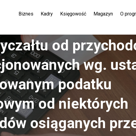
Biznes
Kadry
Księgowość
Magazyn
O prog
ryczałtu od przycho
jonowanych wg. ust
towanym podatku
wym od niektórych
dów osiąganych prz