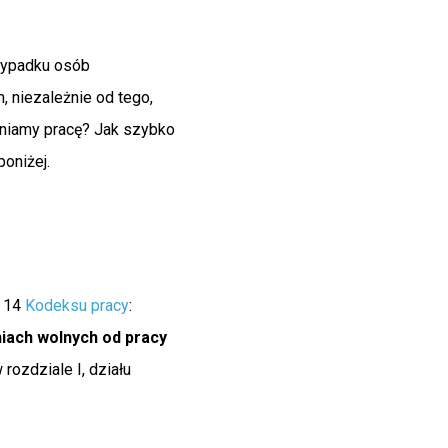
rzypadku osób
m, niezależnie od tego,
eniamy pracę? Jak szybko
poniżej.
. 14
Kodeksu pracy
:
niach wolnych od pracy
rozdziale I, działu