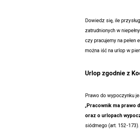
Dowiedz się, ile przysłu
zatrudnionych w niepeł
czy pracujemy na pełen e
można iść na urlop w pie
Urlop zgodnie z K
Prawo do wypoczynku jes
„
Pracownik
ma prawo do
oraz o urlopach wypo
siódmego (art. 152-173).