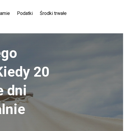
ramie
Podatki
Środki trwałe
ego
Kiedy 20
e dni
lnie