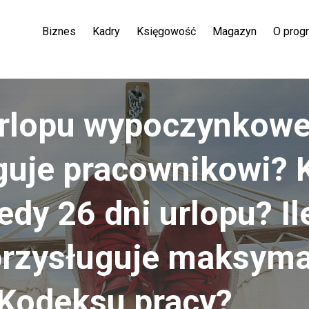
Biznes
Kadry
Księgowość
Magazyn
O prog
 urlopu wypoczynkow
guje pracownikowi? 
iedy 26 dni urlopu? Il
przysługuje maksyma
Kodeksu pracy?