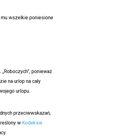
 mu wszelkie poniesione
.
„Roboczych”, ponieważ
zie na urlop na cały
wojego urlopu.
żadnych przeciwwskazań,
kreślony w
Kodeksie
cy.