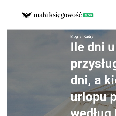
Blog
Kadry
Ile dni
przysłu
dni, a k
urlopu 
według 