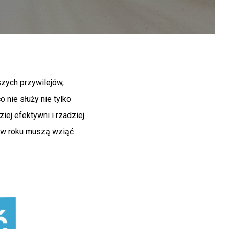
szych przywilejów,
nie służy nie tylko
ej efektywni i rzadziej
z w roku muszą wziąć