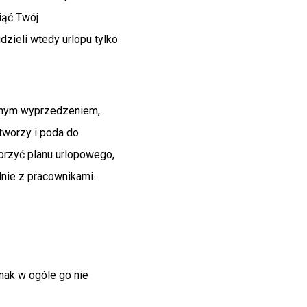
iąć Twój
zieli wtedy urlopu tylko
ewnym wyprzedzeniem,
tworzy i poda do
orzyć planu urlopowego,
lnie z pracownikami.
nak w ogóle go nie