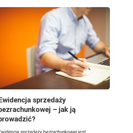
Ewidencja sprzedaży
bezrachunkowej – jak ją
prowadzić?
Ewidencja sprzedaży bezrachunkowej jest