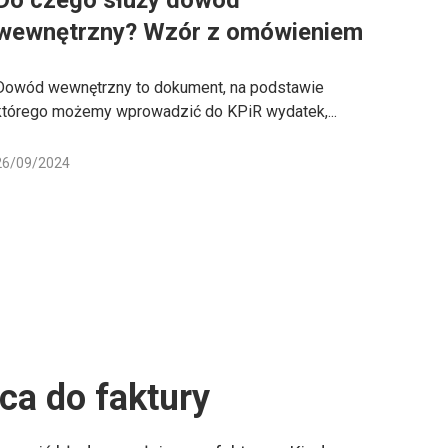
Do czego służy dowód
wewnętrzny? Wzór z omówieniem
Dowód wewnętrzny to dokument, na podstawie
którego możemy wprowadzić do KPiR wydatek,...
26/09/2024
ca do faktury