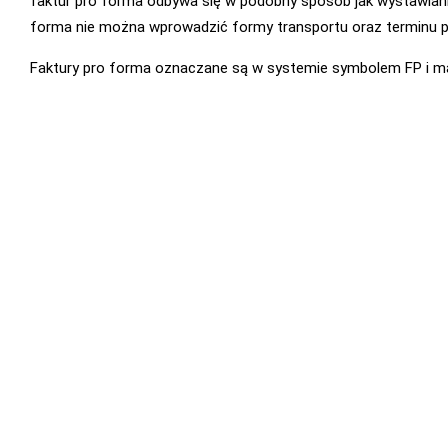
faktur pro forma odbywa się w podobny sposób jak wystawian
forma nie można wprowadzić formy transportu oraz terminu p
Faktury pro forma oznaczane są w systemie symbolem FP i ma