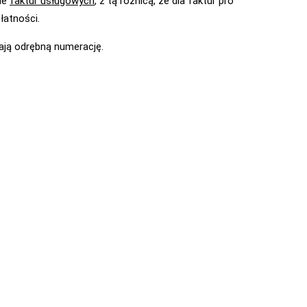
ie
faktur usługowych
, z tą różnicą, że dla faktur pro
łatności.
ją odrębną numerację.