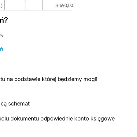
ń?
ń
u na podstawie której będziemy mogli
ącą schemat
bolu dokumentu odpowiednie konto księgowe