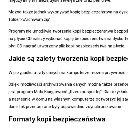
między innymi należą dyski zewnętrzne oraz pen drive.
Można także jednak wykonywać kopię bezpieczeństwa na dysk
folder>\Archiwum.zip”.
Program nie umożliwia tworzenia kopii bezpieczeństwa bezpoś
na płycie CD należy wykonać kopię bezpieczeństwa na dysku t
płyt CD nagrać utworzony plik kopii bezpieczeństwa na płycie.
Jakie są zalety tworzenia kopii bezp
W przypadku utraty danych na komputerze można przywrócić i
Dzięki możliwości archiwizowania danych można także przeno
jest program Mała Księgowość „Rzeczpospolitej”. Dla przykła
a następnie w domu na własnym komputerze odtworzyć jej zawa
dane tak przenoszone były odpowiednio zsynchronizowane.
Formaty kopii bezpieczeństwa