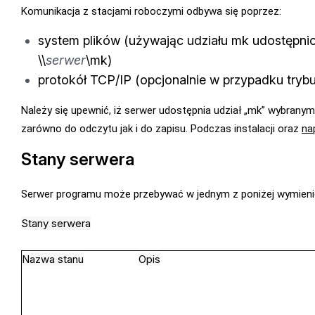
Komunikacja z stacjami roboczymi odbywa się poprzez:
system plików (używając udziału mk udostępnio
\\
serwer
\mk)
protokół TCP/IP (opcjonalnie w przypadku tryb
Należy się upewnić, iż serwer udostępnia udział „mk” wybrany
zarówno do odczytu jak i do zapisu. Podczas instalacji oraz
na
Stany serwera
Serwer programu może przebywać w jednym z poniżej wymien
Stany serwera
Nazwa stanu
Opis