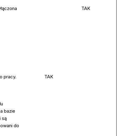
yłączona
TAK
o pracy.
TAK
lu
a bazie
 są
gowani do