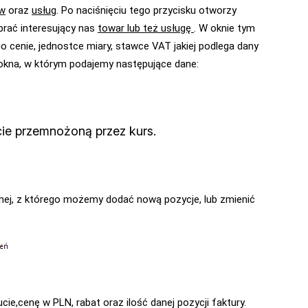
w
oraz
usług
. Po naciśnięciu tego przycisku otworzy
ybrać interesujący nas
towar lub też usługę
. W oknie tym
o cenie, jednostce miary, stawce VAT jakiej podlega dany
 okna, w którym podajemy następujące dane:
e przemnożoną przez kurs.
nej, z którego możemy dodać nową pozycje, lub zmienić
e,cenę w PLN, rabat oraz ilość danej pozycji faktury.