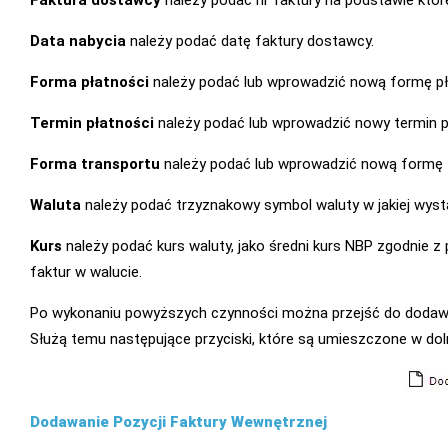
Faktura dostawcy
należy podać nr faktury na podstawie któ
Data nabycia
należy podać datę faktury dostawcy.
Forma płatności
należy podać lub wprowadzić nową formę pła
Termin płatności
należy podać lub wprowadzić nowy termin p
Forma transportu
należy podać lub wprowadzić nową formę t
Waluta
należy podać trzyznakowy symbol waluty w jakiej wyst
Kurs
należy podać kurs waluty, jako średni kurs NBP zgodnie
faktur w walucie.
Po wykonaniu powyższych czynności można przejść do dodawani
Służą temu następujące przyciski, które są umieszczone w dol
Dodawanie Pozycji Faktury Wewnętrznej