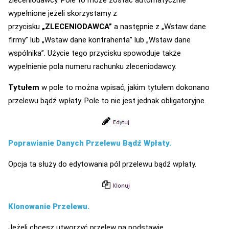
zleceniodawcy. Pole to może zostać automatycznie
wypełnione jeżeli skorzystamy z
przycisku
„ZLECENIODAWCA”
a następnie z „Wstaw dane
firmy” lub „Wstaw dane kontrahenta” lub „Wstaw dane
wspólnika”. Użycie tego przycisku spowoduje także
wypełnienie pola numeru rachunku zleceniodawcy.
Tytułem
w pole to można wpisać, jakim tytułem dokonano
przelewu bądź wpłaty. Pole to nie jest jednak obligatoryjne.
Poprawianie Danych Przelewu Bądź Wpłaty.
Opcja ta służy do edytowania pól przelewu bądź wpłaty.
Klonowanie Przelewu.
Jeżeli chcesz utworzyć przelew na podstawie