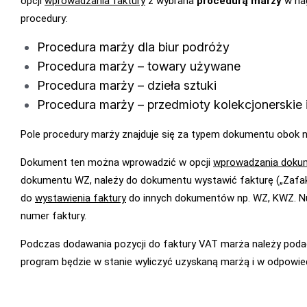
opcji
wprowadzania faktury
z wybrana
procedurą marży
w na
procedury:
Procedura marży dla biur podróży
Procedura marży – towary używane
Procedura marży – dzieła sztuki
Procedura marży – przedmioty kolekcjonerskie i
Pole procedury marży znajduje się za typem dokumentu obok 
Dokument ten można wprowadzić w opcji
wprowadzania dok
dokumentu WZ, należy do dokumentu wystawić fakturę („Zafak
do
wystawienia faktury
do innych dokumentów np. WZ, KWZ. Nu
numer faktury.
Podczas dodawania pozycji do faktury VAT marża należy podać
program będzie w stanie wyliczyć uzyskaną marżą i w odpowi