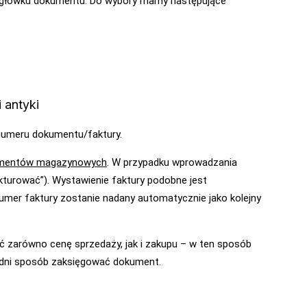
główku dokumentu. Do wybory mamy następujące
 antyki
numeru dokumentu/faktury.
umentów magazynowych
. W przypadku wprowadzania
turować”). Wystawienie faktury podobne jest
mer faktury zostanie nadany automatycznie jako kolejny
 zarówno cenę sprzedaży, jak i zakupu – w ten sposób
edni sposób zaksięgować dokument.