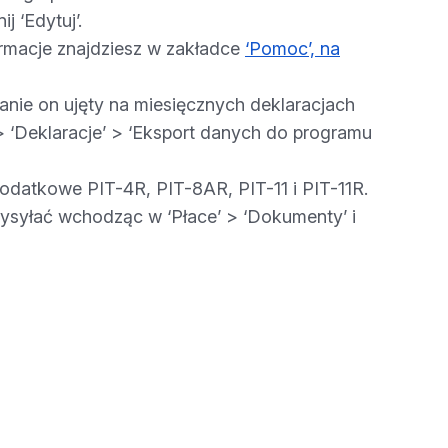
j ‘Edytuj’.
macje znajdziesz w zakładce
‘Pomoc’, na
anie on ujęty na miesięcznych deklaracjach
 ‘Deklaracje’ > ‘Eksport danych do programu
odatkowe PIT-4R, PIT-8AR, PIT-11 i PIT-11R.
ysyłać wchodząc w ‘Płace’ > ‘Dokumenty’ i